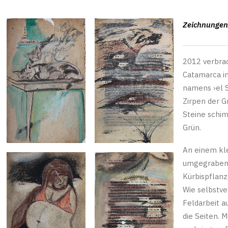
Zeichnungen
2012 verbrac
Catamarca in
namens ›el S
Zirpen der Gr
Steine schi
Grün.
An einem kle
umgegraben,
Kürbispflanz
Wie selbstve
Feldarbeit a
die Seiten. 