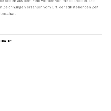
Die Seiten aus dem Feld werden von mir bearbeitet. Die
 Zeichnungen erzählen vom Ort, der stillstehenden Zeit
Menschen.
ARBEITEN‹