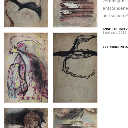
verbringen. 
entstandenen
und seinen 
ANNETTE TREFZ
Stuttgart, 2019
>>> zurück zu ›